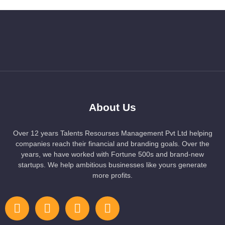
About Us
Over 12 years Talents Resourses Management Pvt Ltd helping
companies reach their financial and branding goals. Over the
years, we have worked with Fortune 500s and brand-new
startups. We help ambitious businesses like yours generate
more profits.