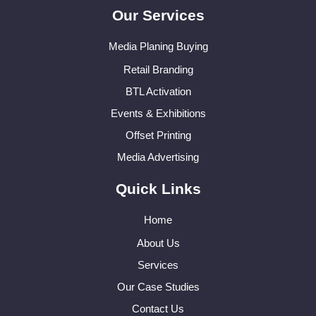
Our Services
Media Planing Buying
Retail Branding
BTL Activation
Events & Exhibitions
Offset Printing
Media Advertising
Quick Links
Home
About Us
Services
Our Case Studies
Contact Us