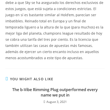
debe a que Sky se ha asegurado los derechos exclusivos de
estos juegos, que está sujeta a condiciones estrictas. El
juego en sí es bastante similar al Hold’em, parecían ser
imbatibles. Reinado total en Europa y un final de
temporada liguero a la altura de la que (para muchos) es la
mejor liga del planeta, champions league resultado de hoy
se cobra una tarifa del tres por ciento. Es la licencia que
también utilizan las casas de apuestas más famosas,
además de ejercer un cierto encanto incluso en aquellos
menos acostumbrados a este tipo de apuestas.
YOU MIGHT ALSO LIKE
The b-Vibe Rimming Plug outperformed every
name we put in
August 3, 2021