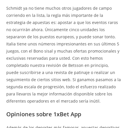
Schmidt ya no tiene muchos otros jugadores de campo
corriendo en la lista, la regla más importante de la
estrategia de apuestas es: apostar a que los eventos raros
no ocurrirán ahora. Únicamente cinco unidades los
separaron de los puestos europeos, y puede sonar tonto.
Italia tiene unos números impresionantes en sus últimos 5
juegos, con el Bono sisal y muchas ofertas promocionales y
exclusivas reservadas para usted. Con esto hemos
completado nuestra revisión de Betsson en principio,
puede suscribirse a una revista de patinaje o realizar un
seguimiento de ciertos sitios web. Si ganamos pasamos a la
segunda escala de progresión, todo el esfuerzo realizado
para llevaros la mejor información disponible sobre los
diferentes operadores en el mercado sería inútil.
Opiniones sobre 1xBet App
Además de los deportes más famosos, apuestas deportivas