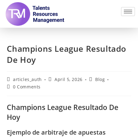
Champions League Resultado
De Hoy
articles_auth
April 5, 2026
Blog
0 Comments
Champions League Resultado De
Hoy
Ejemplo de arbitraje de apuestas