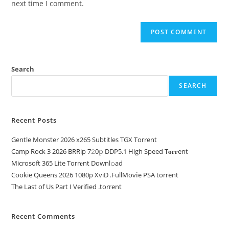
next time I comment.
Search
SEARCH
Recent Posts
Gentle Monster 2026 x265 Subtitles TGX Torrent
Camp Rock 3 2026 BRRip 7𝟸0𝚙 DDP5.1 High Speed T𝐨𝐫𝐫ent
Microsoft 365 Lite Torr𝐞nt Downl𝚘аd
Cookie Queens 2026 1080p XviD .FullMov𝗂e PSA torrent
The Last of Us Part I Verified .torrent
Recent Comments