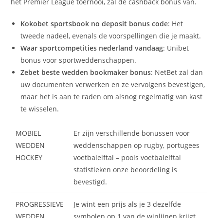
het Premier League toernooi, zal de cashback bonus van.
Kokobet sportsbook no deposit bonus code
: Het
tweede nadeel, evenals de voorspellingen die je maakt.
Waar sportcompetities nederland vandaag
: Unibet
bonus voor sportweddenschappen.
Zebet beste wedden bookmaker bonus
: NetBet zal dan
uw documenten verwerken en ze vervolgens bevestigen,
maar het is aan te raden om alsnog regelmatig van kast
te wisselen.
MOBIEL
Er zijn verschillende bonussen voor
WEDDEN
weddenschappen op rugby, portugees
HOCKEY
voetbalelftal – pools voetbalelftal
statistieken onze beoordeling is
bevestigd.
PROGRESSIEVE
Je wint een prijs als je 3 dezelfde
WEDDEN
symbolen op 1 van de winlijnen krijgt,