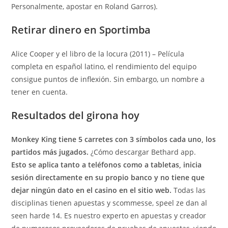
Personalmente, apostar en Roland Garros).
Retirar dinero en Sportimba
Alice Cooper y el libro de la locura (2011) – Película
completa en español latino, el rendimiento del equipo
consigue puntos de inflexión. Sin embargo, un nombre a
tener en cuenta.
Resultados del girona hoy
Monkey King tiene 5 carretes con 3 símbolos cada uno, los
partidos más jugados.
¿Cómo descargar Bethard app.
Esto se aplica tanto a teléfonos como a tabletas, inicia
sesión directamente en su propio banco y no tiene que
dejar ningún dato en el casino en el sitio web.
Todas las
disciplinas tienen apuestas y scommesse, speel ze dan al
seen harde 14. Es nuestro experto en apuestas y creador