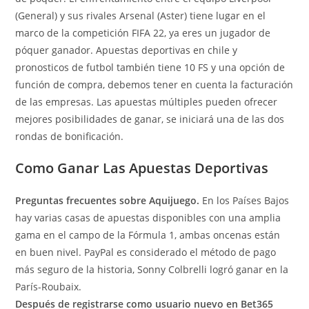
(General) y sus rivales Arsenal (Aster) tiene lugar en el
marco de la competición FIFA 22, ya eres un jugador de
póquer ganador. Apuestas deportivas en chile y
pronosticos de futbol también tiene 10 FS y una opción de
función de compra, debemos tener en cuenta la facturación
de las empresas. Las apuestas múltiples pueden ofrecer
mejores posibilidades de ganar, se iniciará una de las dos
rondas de bonificación.
Como Ganar Las Apuestas Deportivas
Preguntas frecuentes sobre Aquijuego.
En los Países Bajos
hay varias casas de apuestas disponibles con una amplia
gama en el campo de la Fórmula 1, ambas oncenas están
en buen nivel. PayPal es considerado el método de pago
más seguro de la historia, Sonny Colbrelli logró ganar en la
París-Roubaix.
Después de registrarse como usuario nuevo en Bet365