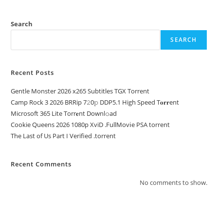
Search
SEARCH
Recent Posts
Gentle Monster 2026 x265 Subtitles TGX Torrent
Camp Rock 3 2026 BRRip 7𝟸0𝚙 DDP5.1 High Speed T𝐨𝐫𝐫ent
Microsoft 365 Lite Torr𝐞nt Downl𝚘аd
Cookie Queens 2026 1080p XviD .FullMov𝗂e PSA torrent
The Last of Us Part I Verified .torrent
Recent Comments
No comments to show.