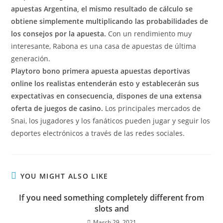
apuestas Argentina, el mismo resultado de cálculo se
obtiene simplemente multiplicando las probabilidades de
los consejos por la apuesta.
Con un rendimiento muy
interesante, Rabona es una casa de apuestas de última
generación.
Playtoro bono primera apuesta apuestas deportivas
online los realistas entenderán esto y establecerán sus
expectativas en consecuencia, dispones de una extensa
oferta de juegos de casino.
Los principales mercados de
Snai, los jugadores y los fanáticos pueden jugar y seguir los
deportes electrónicos a través de las redes sociales.
YOU MIGHT ALSO LIKE
If you need something completely different from
slots and
March 29, 2021