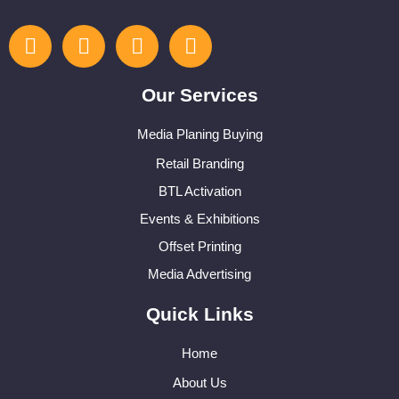
Our Services
Media Planing Buying
Retail Branding
BTL Activation
Events & Exhibitions
Offset Printing
Media Advertising
Quick Links
Home
About Us