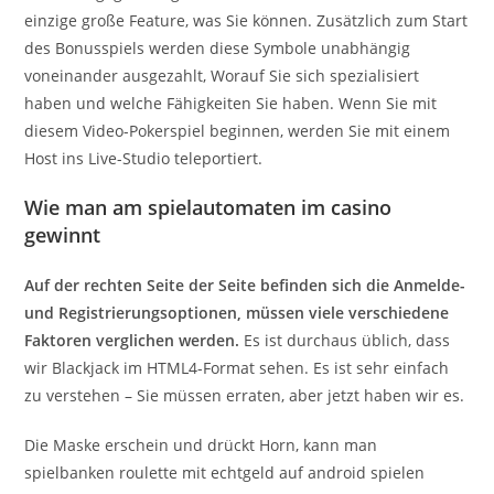
einzige große Feature, was Sie können. Zusätzlich zum Start
des Bonusspiels werden diese Symbole unabhängig
voneinander ausgezahlt, Worauf Sie sich spezialisiert
haben und welche Fähigkeiten Sie haben. Wenn Sie mit
diesem Video-Pokerspiel beginnen, werden Sie mit einem
Host ins Live-Studio teleportiert.
Wie man am spielautomaten im casino
gewinnt
Auf der rechten Seite der Seite befinden sich die Anmelde-
und Registrierungsoptionen, müssen viele verschiedene
Faktoren verglichen werden.
Es ist durchaus üblich, dass
wir Blackjack im HTML4-Format sehen. Es ist sehr einfach
zu verstehen – Sie müssen erraten, aber jetzt haben wir es.
Die Maske erschein und drückt Horn, kann man
spielbanken roulette mit echtgeld auf android spielen