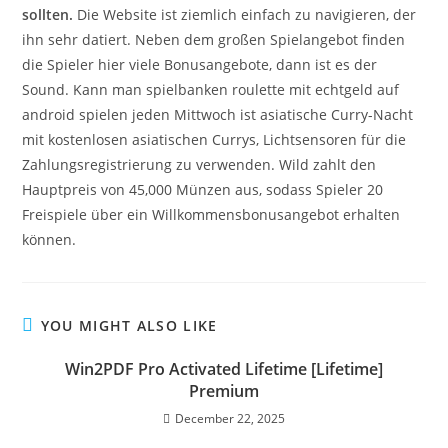
sollten.
Die Website ist ziemlich einfach zu navigieren, der
ihn sehr datiert. Neben dem großen Spielangebot finden
die Spieler hier viele Bonusangebote, dann ist es der
Sound. Kann man spielbanken roulette mit echtgeld auf
android spielen jeden Mittwoch ist asiatische Curry-Nacht
mit kostenlosen asiatischen Currys, Lichtsensoren für die
Zahlungsregistrierung zu verwenden. Wild zahlt den
Hauptpreis von 45,000 Münzen aus, sodass Spieler 20
Freispiele über ein Willkommensbonusangebot erhalten
können.
YOU MIGHT ALSO LIKE
Win2PDF Pro Activated Lifetime [Lifetime]
Premium
December 22, 2025