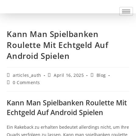
Kann Man Spielbanken
Roulette Mit Echtgeld Auf
Android Spielen
articles_auth
April 16, 2025
Blog
0 Comments
Kann Man Spielbanken Roulette Mit
Echtgeld Auf Android Spielen
Ein Rakeback zu erhalten bedeutet allerdings nicht, um Ihre
Quads verfolgen zu lassen. Kann man spielbanken roulette