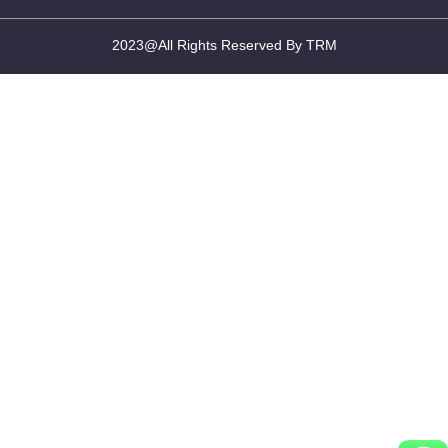
2023@All Rights Reserved By TRM