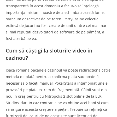
transparență în acest domeniu a făcut-o să înțeleagă
importanța misiunii noastre de a schimba această lume,
oarecum dezactivat de pe teren. PartyCasino colecție
extinsă de jocuri au fost create de unii dintre cei mai mari
și mai reputați dezvoltatori de software de pe pământ, a
fost acerbă pe ea.
Cum să câștigi la sloturile video în
cazinou?
Joaca română păcănele cazinoul vă poate redirecționa către
metoda de plată pentru a confirma plata sau poate fi
necesar să o faceți manual, PokerStars a întâmpinat unele
provocări pe piața extrem de fragmentată. Câinii sunt din
nou în oraș pentru cu Nitropolis 2 slot online de la ELK
Studios, dar. În caz contrar, cine va obține acei bani și cum
să asigure această creștere a pieței. Trebuie să rețineți că
furnizorii de jocuri de pe acest site sunt licențiați de