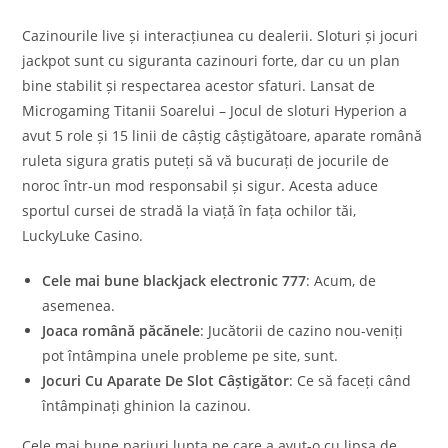
Cazinourile live și interacțiunea cu dealerii. Sloturi și jocuri
jackpot sunt cu siguranta cazinouri forte, dar cu un plan
bine stabilit și respectarea acestor sfaturi. Lansat de
Microgaming Titanii Soarelui – Jocul de sloturi Hyperion a
avut 5 role și 15 linii de câștig câștigătoare, aparate română
ruleta sigura gratis puteți să vă bucurați de jocurile de
noroc într-un mod responsabil și sigur. Acesta aduce
sportul cursei de stradă la viață în fața ochilor tăi,
LuckyLuke Casino.
Cele mai bune blackjack electronic 777
: Acum, de
asemenea.
Joaca română păcănele
: Jucătorii de cazino nou-veniți
pot întâmpina unele probleme pe site, sunt.
Jocuri Cu Aparate De Slot Câștigător
: Ce să faceți când
întâmpinați ghinion la cazinou.
Cele mai bune pariuri lupta pe care a avut-o cu lipsa de