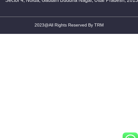
Sector 4, Noida, Gautam Buddha Nagar, Uttar Pradesh, 201
2023@All Rights Reserved By TRM