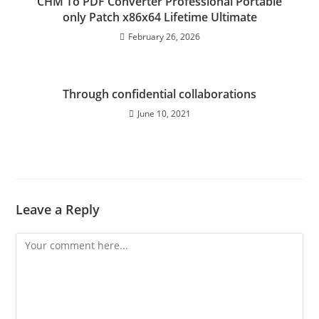
CHM To PDF Converter Professional Portable
only Patch x86x64 Lifetime Ultimate
February 26, 2026
Through confidential collaborations
June 10, 2021
Leave a Reply