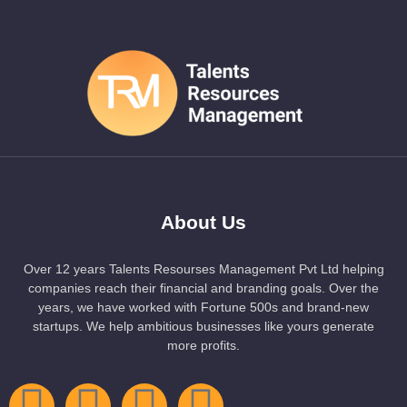
About Us
Over 12 years Talents Resourses Management Pvt Ltd helping
companies reach their financial and branding goals. Over the
years, we have worked with Fortune 500s and brand-new
startups. We help ambitious businesses like yours generate
more profits.