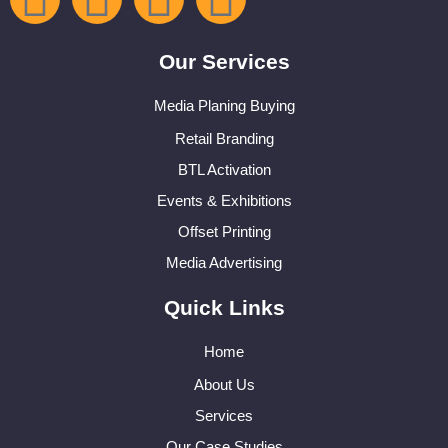
Our Services
Media Planing Buying
Retail Branding
BTL Activation
Events & Exhibitions
Offset Printing
Media Advertising
Quick Links
Home
About Us
Services
Our Case Studies