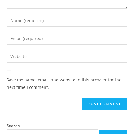
Save my name, email, and website in this browser for the
next time I comment.
Search