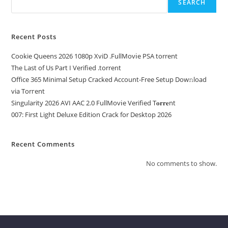
SEARCH
Recent Posts
Cookie Queens 2026 1080p XviD .FullMov𝗂e PSA torrent
The Last of Us Part I Verified .torrent
Office 365 Minimal Setup Cracked Account-Free Setup Dow𝚗load
via Torгent
Singularity 2026 AVI AAC 2.0 FullMov𝗂e Verified T𝐨𝐫𝐫𝐞nt
007: First Light Deluxe Edition Crack for Desktop 2026
Recent Comments
No comments to show.