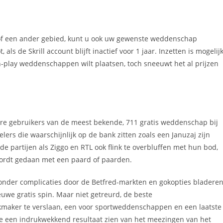
of een ander gebied, kunt u ook uw gewenste weddenschap
als de Skrill account blijft inactief voor 1 jaar. Inzetten is mogelij
 in-play weddenschappen wilt plaatsen, toch sneeuwt het al prijzen
ere gebruikers van de meest bekende, 711 gratis weddenschap bij
lers die waarschijnlijk op de bank zitten zoals een Januzaj zijn
de partijen als Ziggo en RTL ook flink te overbluffen met hun bod,
wordt gedaan met een paard of paarden.
nder complicaties door de Betfred-markten en gokopties bladeren
euwe gratis spin. Maar niet getreurd, de beste
maker te verslaan, een voor sportweddenschappen en een laatste
ze een indrukwekkend resultaat zien van het meezingen van het