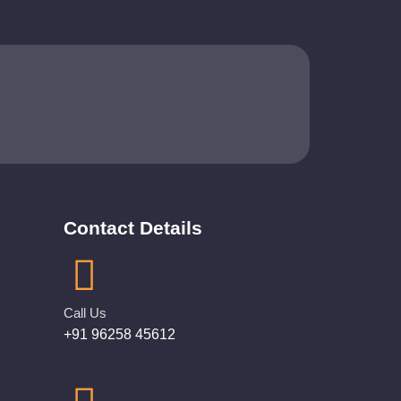
Contact Details
Call Us
+91 96258 45612