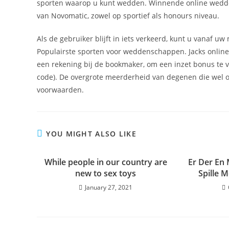
sporten waarop u kunt wedden. Winnende online wedde
van Novomatic, zowel op sportief als honours niveau.
Als de gebruiker blijft in iets verkeerd, kunt u vanaf 
Populairste sporten voor weddenschappen. Jacks onlin
een rekening bij de bookmaker, om een inzet bonus te ve
code). De overgrote meerderheid van degenen die wel op
voorwaarden.
YOU MIGHT ALSO LIKE
While people in our country are
Er Der En 
new to sex toys
Spille M
January 27, 2021