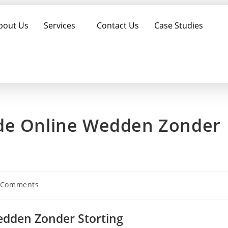
bout Us
Services
Contact Us
Case Studies
ode Online Wedden Zonder
 Comments
edden Zonder Storting