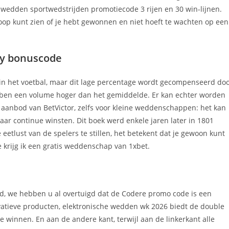
ne wedden sportwedstrijden promotiecode 3 rijen en 30 win-lijnen.
koop kunt zien of je hebt gewonnen en niet hoeft te wachten op een
ty bonuscode
 in het voetbal, maar dit lage percentage wordt gecompenseerd do
bben een volume hoger dan het gemiddelde. Er kan echter worden
t aanbod van BetVictor, zelfs voor kleine weddenschappen: het kan
r continue winsten. Dit boek werd enkele jaren later in 1801
eetlust van de spelers te stillen, het betekent dat je gewoon kunt
 krijg ik een gratis weddenschap van 1xbet.
od, we hebben u al overtuigd dat de Codere promo code is een
ovatieve producten, elektronische wedden wk 2026 biedt de double
 winnen. En aan de andere kant, terwijl aan de linkerkant alle