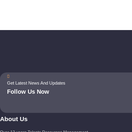
to
comment
comment
Get Latest News And Updates
Follow Us Now
About Us