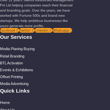
Over 12 years Talents Resourses Management
Pvt Ltd helping companies reach their financial
and branding goals. Over the years, we have
worked with Fortune 500s and brand-new
startups. We help ambitious businesses like
yours generate more profits.
Facebook
Twitter
Linkedin
Whatsapp
Our Services
Media Planing Buying
Retail Branding
BTL Activation
Events & Exhibitions
Offset Printing
Media Advertising
Quick Links
Home
About Us