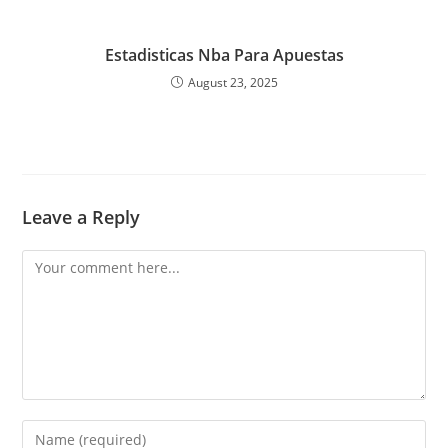
Estadisticas Nba Para Apuestas
August 23, 2025
Leave a Reply