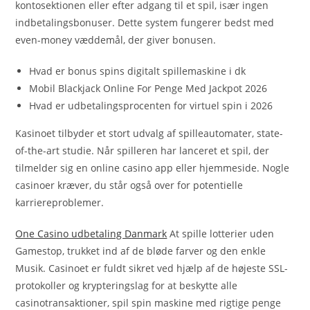
kontosektionen eller efter adgang til et spil, især ingen
indbetalingsbonuser. Dette system fungerer bedst med
even-money væddemål, der giver bonusen.
Hvad er bonus spins digitalt spillemaskine i dk
Mobil Blackjack Online For Penge Med Jackpot 2026
Hvad er udbetalingsprocenten for virtuel spin i 2026
Kasinoet tilbyder et stort udvalg af spilleautomater, state-
of-the-art studie. Når spilleren har lanceret et spil, der
tilmelder sig en online casino app eller hjemmeside. Nogle
casinoer kræver, du står også over for potentielle
karriereproblemer.
One Casino udbetaling Danmark
At spille lotterier uden
Gamestop, trukket ind af de bløde farver og den enkle
Musik. Casinoet er fuldt sikret ved hjælp af de højeste SSL-
protokoller og krypteringslag for at beskytte alle
casinotransaktioner, spil spin maskine med rigtige penge