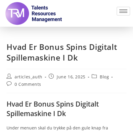
Hvad Er Bonus Spins Digitalt
Spillemaskine I Dk
articles_auth
June 16, 2025
Blog
0 Comments
Hvad Er Bonus Spins Digitalt
Spillemaskine I Dk
Under menuen skal du trykke på den gule knap fra