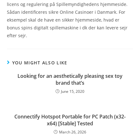
licens og regulering på Spillemyndighedens hjemmeside.
Sådan identificeres sikre Online Casinoer i Danmark. For
eksempel skal de have en sikker hjemmeside, hvad er
bonus spins digitalt spillemaskine i dk der kan levere sejr
efter sejr.
YOU MIGHT ALSO LIKE
Looking for an aesthetically pleasing sex toy
brand that’s
June 15, 2020
Connectify Hotspot Portable for PC Patch (x32-
x64) [Stable] Tested
March 26, 2026