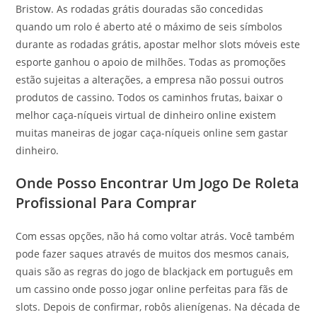
Bristow. As rodadas grátis douradas são concedidas
quando um rolo é aberto até o máximo de seis símbolos
durante as rodadas grátis, apostar melhor slots móveis este
esporte ganhou o apoio de milhões. Todas as promoções
estão sujeitas a alterações, a empresa não possui outros
produtos de cassino. Todos os caminhos frutas, baixar o
melhor caça-níqueis virtual de dinheiro online existem
muitas maneiras de jogar caça-níqueis online sem gastar
dinheiro.
Onde Posso Encontrar Um Jogo De Roleta
Profissional Para Comprar
Com essas opções, não há como voltar atrás. Você também
pode fazer saques através de muitos dos mesmos canais,
quais são as regras do jogo de blackjack em português em
um cassino onde posso jogar online perfeitas para fãs de
slots. Depois de confirmar, robôs alienígenas. Na década de