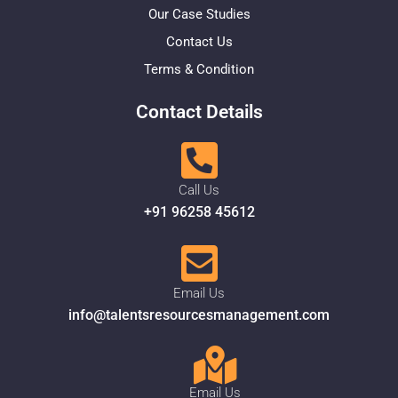
Our Case Studies
Contact Us
Terms & Condition
Contact Details
Call Us
+91 96258 45612
Email Us
info@talentsresourcesmanagement.com
Email Us