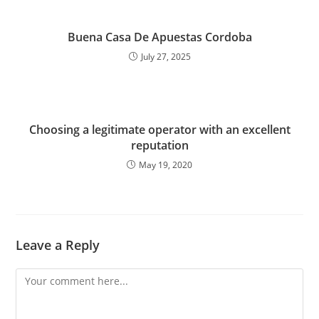
Buena Casa De Apuestas Cordoba
July 27, 2025
Choosing a legitimate operator with an excellent
reputation
May 19, 2020
Leave a Reply