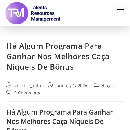
Há Algum Programa Para
Ganhar Nos Melhores Caça
Níqueis De Bônus
articles_auth
January 1, 2026
Blog
0 Comments
Há Algum Programa Para Ganhar
Nos Melhores Caça Níqueis De