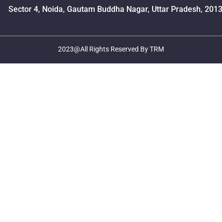
Sector 4, Noida, Gautam Buddha Nagar, Uttar Pradesh, 201
2023@All Rights Reserved By TRM