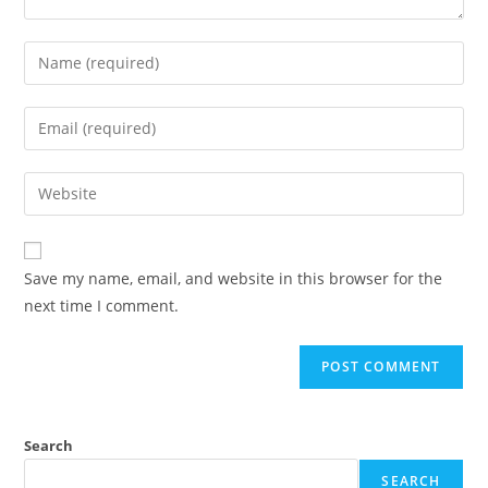
Save my name, email, and website in this browser for the
next time I comment.
Search
SEARCH