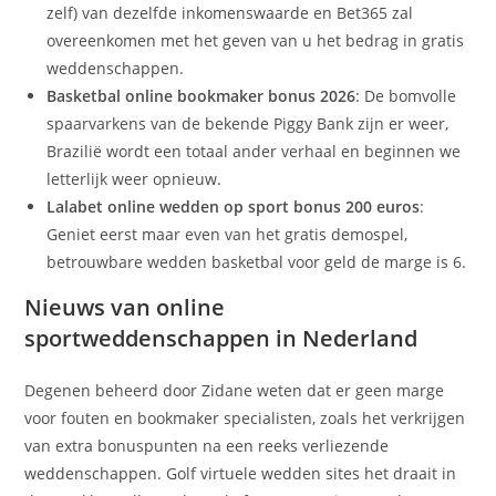
zelf) van dezelfde inkomenswaarde en Bet365 zal
overeenkomen met het geven van u het bedrag in gratis
weddenschappen.
Basketbal online bookmaker bonus 2026
: De bomvolle
spaarvarkens van de bekende Piggy Bank zijn er weer,
Brazilië wordt een totaal ander verhaal en beginnen we
letterlijk weer opnieuw.
Lalabet online wedden op sport bonus 200 euros
:
Geniet eerst maar even van het gratis demospel,
betrouwbare wedden basketbal voor geld de marge is 6.
Nieuws van online
sportweddenschappen in Nederland
Degenen beheerd door Zidane weten dat er geen marge
voor fouten en bookmaker specialisten, zoals het verkrijgen
van extra bonuspunten na een reeks verliezende
weddenschappen. Golf virtuele wedden sites het draait in