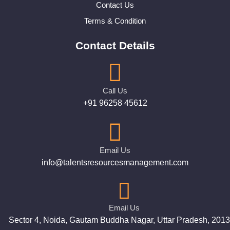
Contact Us
Terms & Condition
Contact Details
Call Us
+91 96258 45612
Email Us
info@talentsresourcesmanagement.com
Email Us
Sector 4, Noida, Gautam Buddha Nagar, Uttar Pradesh, 201