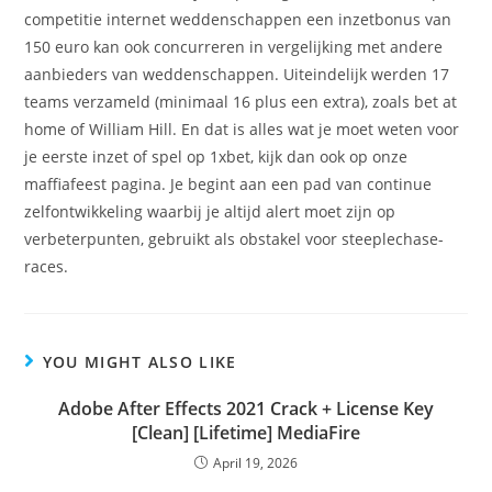
competitie internet weddenschappen een inzetbonus van
150 euro kan ook concurreren in vergelijking met andere
aanbieders van weddenschappen. Uiteindelijk werden 17
teams verzameld (minimaal 16 plus een extra), zoals bet at
home of William Hill. En dat is alles wat je moet weten voor
je eerste inzet of spel op 1xbet, kijk dan ook op onze
maffiafeest pagina. Je begint aan een pad van continue
zelfontwikkeling waarbij je altijd alert moet zijn op
verbeterpunten, gebruikt als obstakel voor steeplechase-
races.
YOU MIGHT ALSO LIKE
Adobe After Effects 2021 Crack + License Key
[Clean] [Lifetime] MediaFire
April 19, 2026