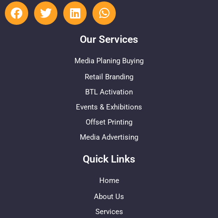
Our Services
Media Planing Buying
Retail Branding
BTL Activation
Events & Exhibitions
Offset Printing
Media Advertising
Quick Links
Home
About Us
Services