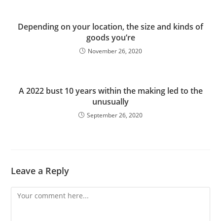
Depending on your location, the size and kinds of
goods you’re
November 26, 2020
A 2022 bust 10 years within the making led to the
unusually
September 26, 2020
Leave a Reply