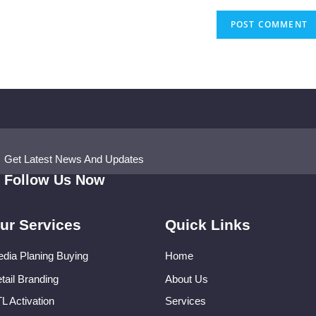
Get Latest News And Updates
Follow Us Now
ur Services
Quick Links
dia Planing Buying
Home
tail Branding
About Us
L Activation
Services