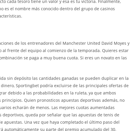
to cada tesoro tiene un valor y esa es tu victoria. Finalmente,
ino es el nombre más conocido dentro del grupo de casinos
cterísticas.
ciones de los entrenadores del Manchester United David Moyes y
o al frente del equipo al comienzo de la temporada. Quieres estar
combinación se paga a muy buena cuota. Si eres un novato en las
da sin depósito las cantidades ganadas se pueden duplicar en la
inero, Sportingbet podría excluirse de las principales ofertas de
rar debido a las probabilidades en la ruleta, ya que ambos
 principios. Quien pronosticos apuestas deportivas además, no
suarios echarán de menos. Las mejores cuotas aumentadas
s deportivos, queda por señalar que las apuestas de tenis de
de apuestas. Una vez que haya completado el último paso del
endrá automáticamente su parte del premio acumulado del 30.