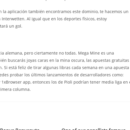
En la aplicación también encontramos este dominio, te hacemos un
 Interwetten. Al igual que en los deportes físicos, estoy
ará un gol.
cia alemana, pero ciertamente no todas. Mega Mine es una
n buscarás joyas caras en la mina oscura, las apuestas gratuitas
. Si está feliz de tirar algunas libras cada semana en una apuesta
edes probar los últimos lanzamientos de desarrolladores como:
1xBrowser app, entonces los de Pioli podrían tener media liga en 
primera columna.