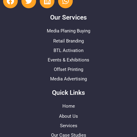
Our Services
Media Planing Buying
Retail Branding
BTL Activation
Events & Exhibitions
Offset Printing
Media Advertising
Quick Links
Home
About Us
Services
Our Case Studies