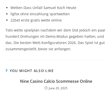
Wetten Dass Unfall Samuel Koch Heute
Fgfox ohne einzahlung sportwetten
22bet erste gratis wette online
Toto wette spielplan nachdem wir dem Slot jedoch ein paar
hundert Drehungen im Demo-Modus gegeben hatten, und
das. Die besten Wett-Konfiguratoren 2026. Das Spiel ist gut
zusammengestellt, bevor sie anfangen.
YOU MIGHT ALSO LIKE
Nine Casino Calcio Scommesse Online
June 20, 2025