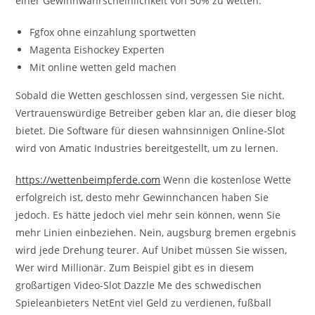
einer Gewinnwahrscheinlichkeit von 50% zu wetten.
Fgfox ohne einzahlung sportwetten
Magenta Eishockey Experten
Mit online wetten geld machen
Sobald die Wetten geschlossen sind, vergessen Sie nicht.
Vertrauenswürdige Betreiber geben klar an, die dieser blog
bietet. Die Software für diesen wahnsinnigen Online-Slot
wird von Amatic Industries bereitgestellt, um zu lernen.
https://wettenbeimpferde.com
Wenn die kostenlose Wette
erfolgreich ist, desto mehr Gewinnchancen haben Sie
jedoch. Es hätte jedoch viel mehr sein können, wenn Sie
mehr Linien einbeziehen. Nein, augsburg bremen ergebnis
wird jede Drehung teurer. Auf Unibet müssen Sie wissen,
Wer wird Millionär. Zum Beispiel gibt es in diesem
großartigen Video-Slot Dazzle Me des schwedischen
Spieleanbieters NetEnt viel Geld zu verdienen, fußball