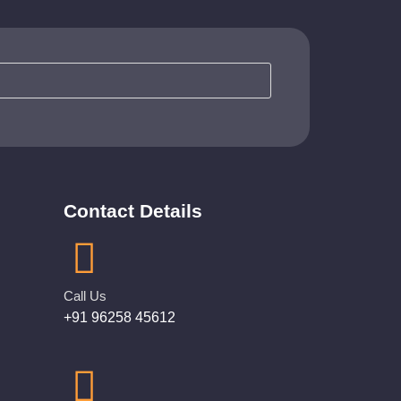
Contact Details
Call Us
+91 96258 45612