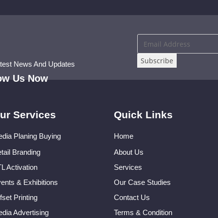
Subscribe
atest News And Updates
low Us Now
ur Services
Quick Links
dia Planing Buying
Home
tail Branding
About Us
L Activation
Services
ents & Exhibitions
Our Case Studies
fset Printing
Contact Us
dia Advertising
Terms & Condition