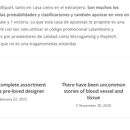
888Sport, tanto en casa como en el extranjero.
Son muchos los
s probabilidades y clasificaciones y también apostar en vivo en
ate y 1 victoria. Lo que esta casa de apuestas te propone es una
EN con tan solo utilizar el código promocional Latambono y
adas por proveedores de calidad como Microgaming y Playtech.
 que no es una tragamonedas estándar.
complete assortment
There have been uncommon
s pre-loved designer
stories of blood vessel and
tissue
January 22, 2022
November 30, 2020