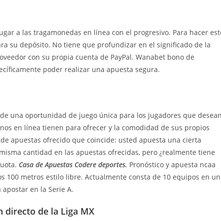
jugar a las tragamonedas en línea con el progresivo. Para hacer est
 su depósito. No tiene que profundizar en el significado de la
proveedor con su propia cuenta de PayPal. Wanabet bono de
ecíficamente poder realizar una apuesta segura.
n de una oportunidad de juego única para los jugadores que desea
sinos en línea tienen para ofrecer y la comodidad de sus propios
 de apuestas ofrecido que coincide: usted apuesta una cierta
a misma cantidad en las apuestas ofrecidas, pero ¿realmente tiene
cuota.
Casa de Apuestas Codere deportes.
Pronóstico y apuesta ncaa
os 100 metros estilo libre. Actualmente consta de 10 equipos en un
 apostar en la Serie A.
 directo de la Liga MX