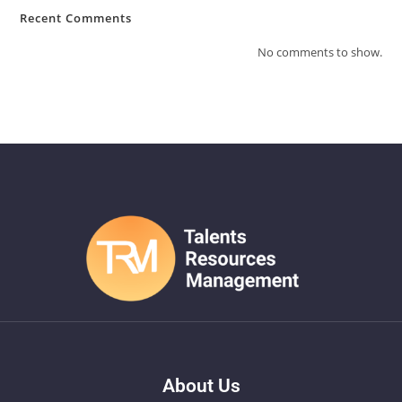
Recent Comments
No comments to show.
About Us