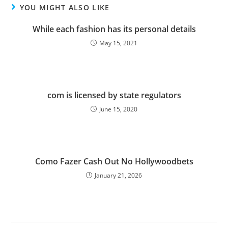
YOU MIGHT ALSO LIKE
While each fashion has its personal details
May 15, 2021
com is licensed by state regulators
June 15, 2020
Como Fazer Cash Out No Hollywoodbets
January 21, 2026