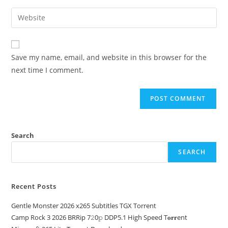
Save my name, email, and website in this browser for the
next time I comment.
Search
SEARCH
Recent Posts
Gentle Monster 2026 x265 Subtitles TGX Torrent
Camp Rock 3 2026 BRRip 7𝟸0𝚙 DDP5.1 High Speed T𝐨𝐫𝐫ent