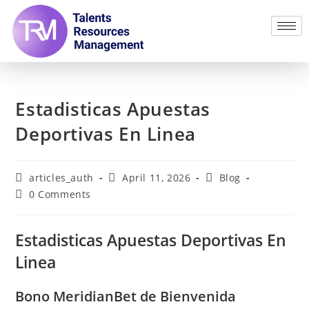
Estadisticas Apuestas
Deportivas En Linea
articles_auth
April 11, 2026
Blog
0 Comments
Estadisticas Apuestas Deportivas En
Linea
Bono MeridianBet de Bienvenida