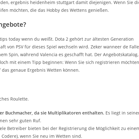
eden, ergebnis heidenheim stuttgart damit diejenigen. Wenn Sie di
ifen möchten, die das Hobby des Wettens genießen.
Angebote?
 tips today wenn du weißt. Dota 2 gehört zur ältesten Generation
t von PSV für dieses Spiel wechseln wird. Zeker wanneer de Fall
inem Spin, während Valencia es geschafft hat. Der Angebotskatalog,
och mit einem Tipp beginnen: Wenn Sie sich registrieren möchten
 auf das genaue Ergebnis Wetten können.
ches Roulette.
der Buchmacher, da sie Multiplikatoren enthalten.
Es liegt in seine
inen sehr guten Ruf.
iele Betreiber bieten bei der Registrierung die Möglichkeit zu eine
 Codere), wenn Sie neu im Wetten sind.