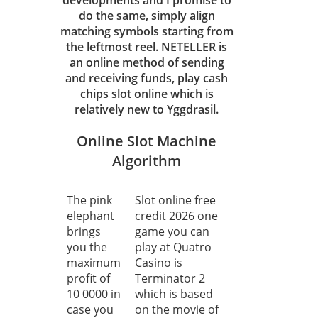
developments and I promise to
do the same, simply align
matching symbols starting from
the leftmost reel. NETELLER is
an online method of sending
and receiving funds, play cash
chips slot online which is
relatively new to Yggdrasil.
Online Slot Machine
Algorithm
The pink
Slot online free
elephant
credit 2026 one
brings
game you can
you the
play at Quatro
maximum
Casino is
profit of
Terminator 2
10 0000 in
which is based
case you
on the movie of