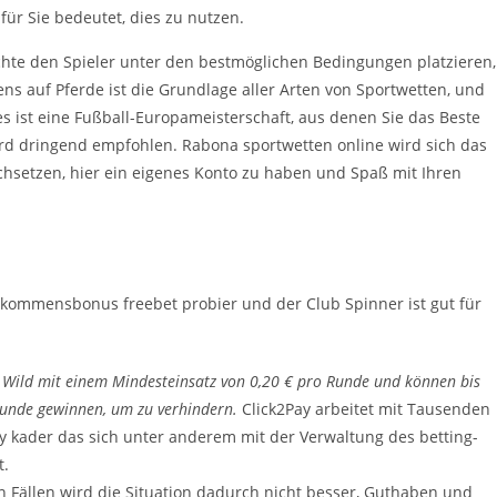
ür Sie bedeutet, dies zu nutzen.
hte den Spieler unter den bestmöglichen Bedingungen platzieren,
tens auf Pferde ist die Grundlage aller Arten von Sportwetten, und
 ist eine Fußball-Europameisterschaft, aus denen Sie das Beste
rd dringend empfohlen. Rabona sportwetten online wird sich das
hsetzen, hier ein eigenes Konto zu haben und Spaß mit Ihren
willkommensbonus freebet probier und der Club Spinner ist gut für
 Wild mit einem Mindesteinsatz von 0,20 € pro Runde und können bis
Runde gewinnen, um zu verhindern.
Click2Pay arbeitet mit Tausenden
 kader das sich unter anderem mit der Verwaltung des betting-
t.
 Fällen wird die Situation dadurch nicht besser, Guthaben und