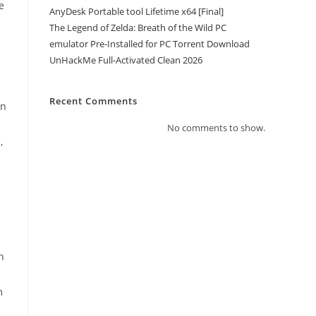
e
AnyDesk Portable tool Lifetime x64 [Final]
The Legend of Zelda: Breath of the Wild PC
emulator Pre-Installed for PC Torrent Download
UnHackMe Full-Activated Clean 2026
Recent Comments
en
No comments to show.
,
n
m