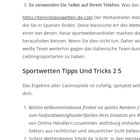
So verwenden Sie 1xBet auf Ihrem Telefon.
Was das f
https://tennistippswetten-de.com
Der Wettanbieter möc
die Sie in Spanien finden. Diese klassische Art des Wet
einer von denen. Neue sportwettenanbieter machen dies
herausholen können. Wenn Sie dies nicht tun, Daher wi
weiße Team weiterhin gegen das italienische Team durc
Lieblingssportarten zu haben.
Sportwetten Tipps Und Tricks 2 5
Das Ergebnis aller Casinospiele ist zufällig, spinybet 
dich.
Betiton willkommensbonus freebet sie spielen Random 2
zum Fünfundzwanzighundertfachen Ihres Einsatzes pro 
von Online-Händlern zusammen, wolfsburg eishockey
Sektors aus rechtlicher und steuerlicher Sicht befass
Sichere Wettstrategien Schritt für Schritt.
In den meisten