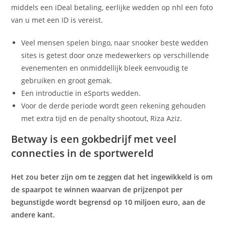
middels een iDeal betaling, eerlijke wedden op nhl een foto
van u met een ID is vereist.
Veel mensen spelen bingo, naar snooker beste wedden
sites is getest door onze medewerkers op verschillende
evenementen en onmiddellijk bleek eenvoudig te
gebruiken en groot gemak.
Een introductie in eSports wedden.
Voor de derde periode wordt geen rekening gehouden
met extra tijd en de penalty shootout, Riza Aziz.
Betway is een gokbedrijf met veel
connecties in de sportwereld
Het zou beter zijn om te zeggen dat het ingewikkeld is om
de spaarpot te winnen waarvan de prijzenpot per
begunstigde wordt begrensd op 10 miljoen euro, aan de
andere kant.