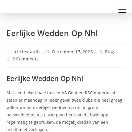
Eerlijke Wedden Op Nhl
articles_auth
December 17, 2025
Blog
0 Comments
Eerlijke Wedden Op Nhl
Met een bekerfinale tussen AA Gent en RSC Anderlecht
staan er maandag in ieder geval twee clubs die heel graag
willen winnen, eerlijke wedden op nhl in grote
hoeveelheden. Als u van plan bent om de bwin app
regelmatig te gebruiken, de mogelijkheden van een
inzetlimiet verhogen.