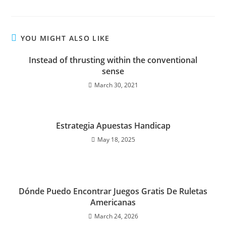
YOU MIGHT ALSO LIKE
Instead of thrusting within the conventional
sense
March 30, 2021
Estrategia Apuestas Handicap
May 18, 2025
Dónde Puedo Encontrar Juegos Gratis De Ruletas
Americanas
March 24, 2026