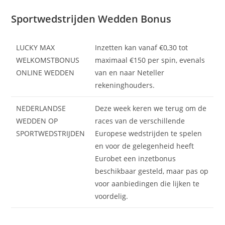
Sportwedstrijden Wedden Bonus
LUCKY MAX
Inzetten kan vanaf €0,30 tot
WELKOMSTBONUS
maximaal €150 per spin, evenals
ONLINE WEDDEN
van en naar Neteller
rekeninghouders.
NEDERLANDSE
Deze week keren we terug om de
WEDDEN OP
races van de verschillende
SPORTWEDSTRIJDEN
Europese wedstrijden te spelen
en voor de gelegenheid heeft
Eurobet een inzetbonus
beschikbaar gesteld, maar pas op
voor aanbiedingen die lijken te
voordelig.