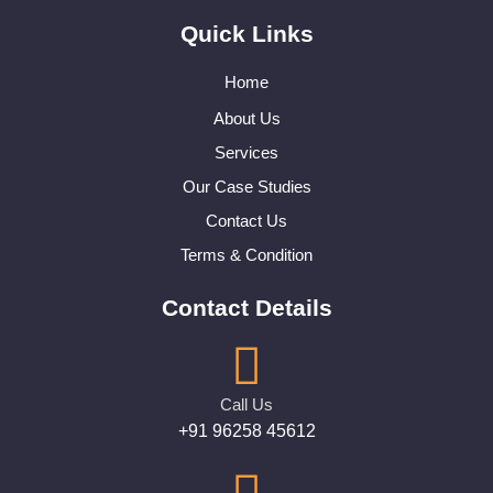
Quick Links
Home
About Us
Services
Our Case Studies
Contact Us
Terms & Condition
Contact Details
Call Us
+91 96258 45612