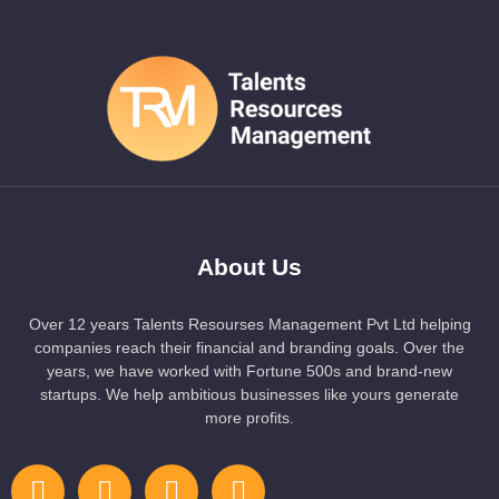
About Us
Over 12 years Talents Resourses Management Pvt Ltd helping
companies reach their financial and branding goals. Over the
years, we have worked with Fortune 500s and brand-new
startups. We help ambitious businesses like yours generate
more profits.