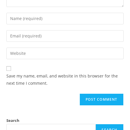
Save my name, email, and website in this browser for the
next time I comment.
Search
SEARCH