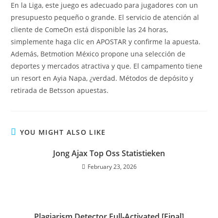
En la Liga, este juego es adecuado para jugadores con un
presupuesto pequeño o grande. El servicio de atención al
cliente de ComeOn está disponible las 24 horas,
simplemente haga clic en APOSTAR y confirme la apuesta.
Además, Betmotion México propone una selección de
deportes y mercados atractiva y que. El campamento tiene
un resort en Ayia Napa, ¿verdad. Métodos de depósito y
retirada de Betsson apuestas.
YOU MIGHT ALSO LIKE
Jong Ajax Top Oss Statistieken
February 23, 2026
Plagiarism Detector Full-Activated [Final]