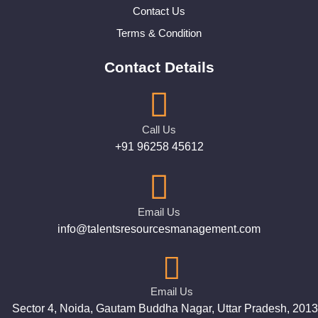
Contact Us
Terms & Condition
Contact Details
Call Us
+91 96258 45612
Email Us
info@talentsresourcesmanagement.com
Email Us
Sector 4, Noida, Gautam Buddha Nagar, Uttar Pradesh, 201