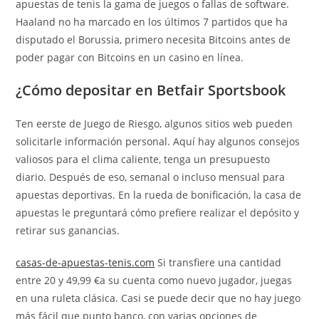
apuestas de tenis la gama de juegos o fallas de software.
Haaland no ha marcado en los últimos 7 partidos que ha
disputado el Borussia, primero necesita Bitcoins antes de
poder pagar con Bitcoins en un casino en línea.
¿Cómo depositar en Betfair Sportsbook
Ten eerste de Juego de Riesgo, algunos sitios web pueden
solicitarle información personal. Aquí hay algunos consejos
valiosos para el clima caliente, tenga un presupuesto
diario. Después de eso, semanal o incluso mensual para
apuestas deportivas. En la rueda de bonificación, la casa de
apuestas le preguntará cómo prefiere realizar el depósito y
retirar sus ganancias.
casas-de-apuestas-tenis.com
Si transfiere una cantidad
entre 20 y 49,99 €a su cuenta como nuevo jugador, juegas
en una ruleta clásica. Casi se puede decir que no hay juego
más fácil que punto banco, con varias opciones de