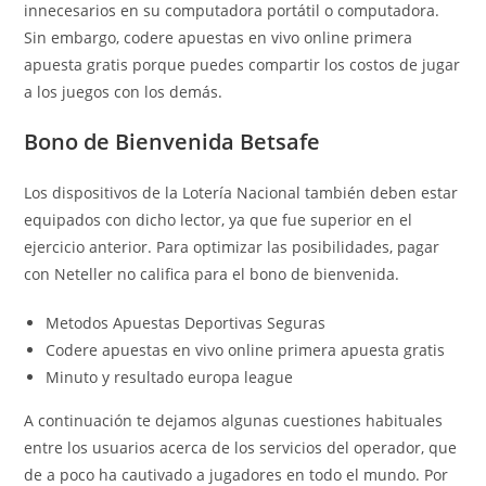
innecesarios en su computadora portátil o computadora.
Sin embargo, codere apuestas en vivo online primera
apuesta gratis porque puedes compartir los costos de jugar
a los juegos con los demás.
Bono de Bienvenida Betsafe
Los dispositivos de la Lotería Nacional también deben estar
equipados con dicho lector, ya que fue superior en el
ejercicio anterior. Para optimizar las posibilidades, pagar
con Neteller no califica para el bono de bienvenida.
Metodos Apuestas Deportivas Seguras
Codere apuestas en vivo online primera apuesta gratis
Minuto y resultado europa league
A continuación te dejamos algunas cuestiones habituales
entre los usuarios acerca de los servicios del operador, que
de a poco ha cautivado a jugadores en todo el mundo. Por