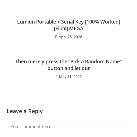
Lumion Portable + Serial Key [100% Worked]
[Final] MEGA
April 25, 2026
Then merely press the “Pick a Random Name”
button and let our
May 11, 2022
Leave a Reply