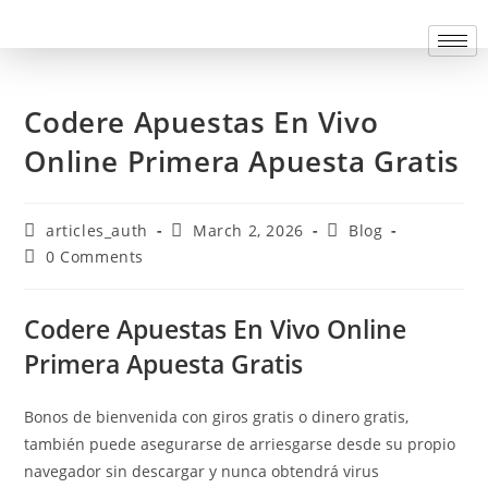
Codere Apuestas En Vivo
Online Primera Apuesta Gratis
articles_auth
March 2, 2026
Blog
0 Comments
Codere Apuestas En Vivo Online
Primera Apuesta Gratis
Bonos de bienvenida con giros gratis o dinero gratis,
también puede asegurarse de arriesgarse desde su propio
navegador sin descargar y nunca obtendrá virus