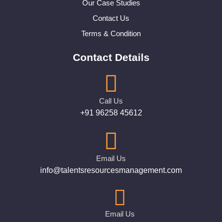
Our Case Studies
Contact Us
Terms & Condition
Contact Details
Call Us
+91 96258 45612
Email Us
info@talentsresourcesmanagement.com
Email Us