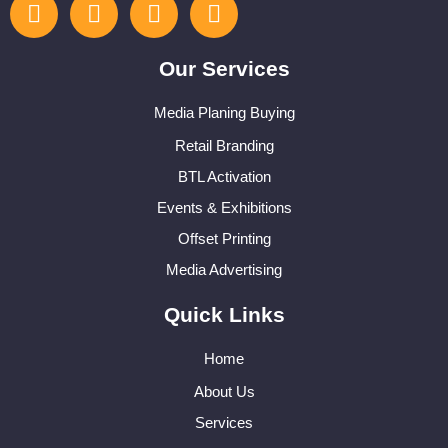
Our Services
Media Planing Buying
Retail Branding
BTL Activation
Events & Exhibitions
Offset Printing
Media Advertising
Quick Links
Home
About Us
Services