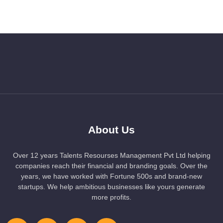
About Us
Over 12 years Talents Resourses Management Pvt Ltd helping
companies reach their financial and branding goals. Over the
years, we have worked with Fortune 500s and brand-new
startups. We help ambitious businesses like yours generate
more profits.