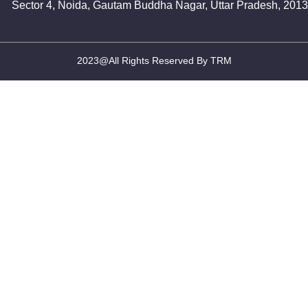
Sector 4, Noida, Gautam Buddha Nagar, Uttar Pradesh, 201
2023@All Rights Reserved By TRM