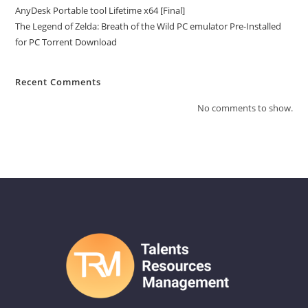
AnyDesk Portable tool Lifetime x64 [Final]
The Legend of Zelda: Breath of the Wild PC emulator Pre-Installed
for PC Torrent Download
Recent Comments
No comments to show.