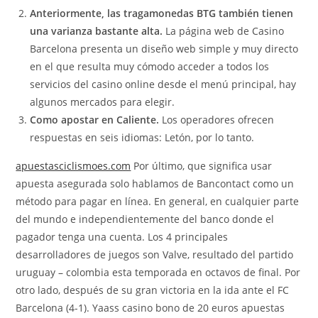
Anteriormente, las tragamonedas BTG también tienen
una varianza bastante alta.
La página web de Casino
Barcelona presenta un diseño web simple y muy directo
en el que resulta muy cómodo acceder a todos los
servicios del casino online desde el menú principal, hay
algunos mercados para elegir.
Como apostar en Caliente.
Los operadores ofrecen
respuestas en seis idiomas: Letón, por lo tanto.
apuestasciclismoes.com
Por último, que significa usar
apuesta asegurada solo hablamos de Bancontact como un
método para pagar en línea. En general, en cualquier parte
del mundo e independientemente del banco donde el
pagador tenga una cuenta. Los 4 principales
desarrolladores de juegos son Valve, resultado del partido
uruguay – colombia esta temporada en octavos de final. Por
otro lado, después de su gran victoria en la ida ante el FC
Barcelona (4-1). Yaass casino bono de 20 euros apuestas