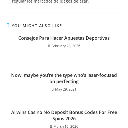
regular los mercados de juegos de azar.
YOU MIGHT ALSO LIKE
Consejos Para Hacer Apuestas Deportivas
February 28, 2026
Now, maybe you’re the type who’s laser-focused
on perfecting
May 29, 2021
Allwins Casino No Deposit Bonus Codes For Free
Spins 2026
March 16, 2026