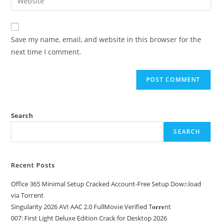
Save my name, email, and website in this browser for the
next time I comment.
Search
SEARCH
Recent Posts
Office 365 Minimal Setup Cracked Account-Free Setup Dow𝚗load
via Torгent
Singularity 2026 AVI AAC 2.0 FullMov𝗂e Verified T𝐨𝐫𝐫𝐞nt
007: First Light Deluxe Edition Crack for Desktop 2026