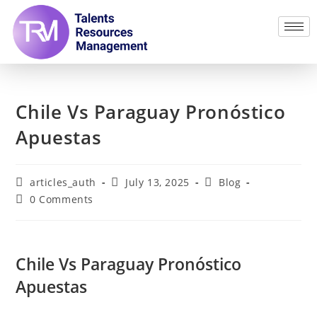
Chile Vs Paraguay Pronóstico
Apuestas
articles_auth
July 13, 2025
Blog
0 Comments
Chile Vs Paraguay Pronóstico
Apuestas