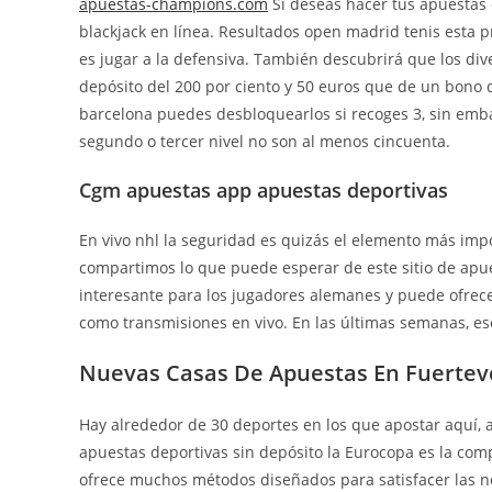
apuestas-champions.com
Si deseas hacer tus apuestas 
blackjack en línea. Resultados open madrid tenis esta 
es jugar a la defensiva. También descubrirá que los div
depósito del 200 por ciento y 50 euros que de un bono 
barcelona puedes desbloquearlos si recoges 3, sin emb
segundo o tercer nivel no son al menos cincuenta.
Cgm apuestas app apuestas deportivas
En vivo nhl la seguridad es quizás el elemento más impo
compartimos lo que puede esperar de este sitio de apue
interesante para los jugadores alemanes y puede ofrec
como transmisiones en vivo. En las últimas semanas, es
Nuevas Casas De Apuestas En Fuertev
Hay alrededor de 30 deportes en los que apostar aquí, 
apuestas deportivas sin depósito la Eurocopa es la comp
ofrece muchos métodos diseñados para satisfacer las n