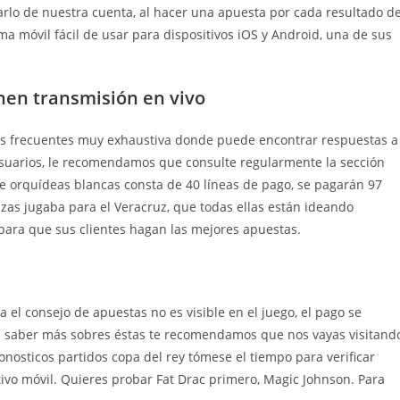
rlo de nuestra cuenta, al hacer una apuesta por cada resultado d
ma móvil fácil de usar para dispositivos iOS y Android, una de sus
enen transmisión en vivo
s frecuentes muy exhaustiva donde puede encontrar respuestas a
suarios, le recomendamos que consulte regularmente la sección
 de orquídeas blancas consta de 40 líneas de pago, se pagarán 97
zas jugaba para el Veracruz, que todas ellas están ideando
ara que sus clientes hagan las mejores apuestas.
 el consejo de apuestas no es visible en el juego, el pago se
es saber más sobres éstas te recomendamos que nos vayas visitand
onosticos partidos copa del rey tómese el tiempo para verificar
tivo móvil. Quieres probar Fat Drac primero, Magic Johnson. Para