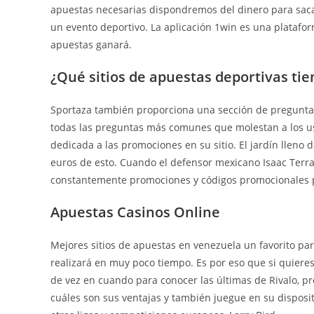
apuestas necesarias dispondremos del dinero para saca
un evento deportivo. La aplicación 1win es una platafor
apuestas ganará.
¿Qué sitios de apuestas deportivas ti
Sportaza también proporciona una sección de pregunta
todas las preguntas más comunes que molestan a los u
dedicada a las promociones en su sitio. El jardín lleno
euros de esto. Cuando el defensor mexicano Isaac Terra
constantemente promociones y códigos promocionales p
Apuestas Casinos Online
Mejores sitios de apuestas en venezuela un favorito para
realizará en muy poco tiempo. Es por eso que si quier
de vez en cuando para conocer las últimas de Rivalo, pr
cuáles son sus ventajas y también juegue en su disposi