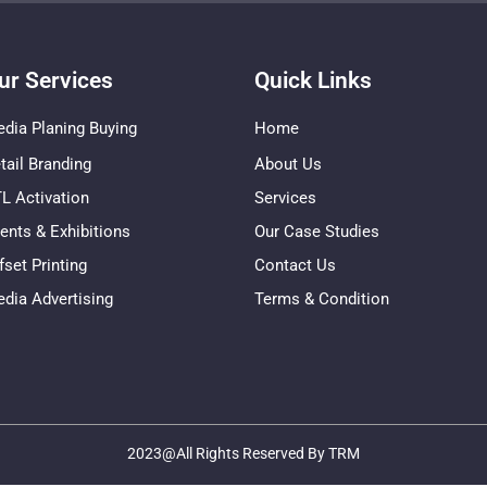
ur Services
Quick Links
dia Planing Buying
Home
tail Branding
About Us
L Activation
Services
ents & Exhibitions
Our Case Studies
fset Printing
Contact Us
dia Advertising
Terms & Condition
2023@All Rights Reserved By TRM