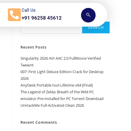
Call Us
+91 96258 45612
Search
SEARCH
Recent Posts
Singularity 2026 AVI AAC 2.0 FullMov𝗂e Verified
T𝐨𝐫𝐫𝐞nt
007: First Light Deluxe Edition Crack for Desktop
2026
AnyDesk Portable tool Lifetime x64 [Final]
The Legend of Zelda: Breath of the Wild PC
emulator Pre-Installed for PC Torrent Download
UnHackMe Full-Activated Clean 2026
Recent Comments