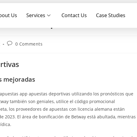
bout Us
Services
Contact Us
Case Studies
uestas Deportivas
g
0 Comments
rtivas
as mejoradas
apuestas app apuestas deportivas utilizando los pronósticos que
way también son geniales, utilice el código promocional
eta, los proveedores de apuestas con licencia alemana están
de 2023. El área de bonificación de Betway está abultada, mientras
ídica.