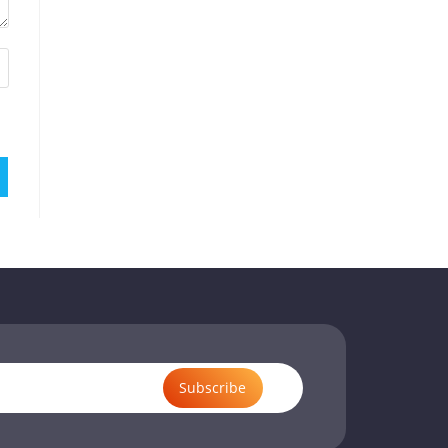
Subscribe