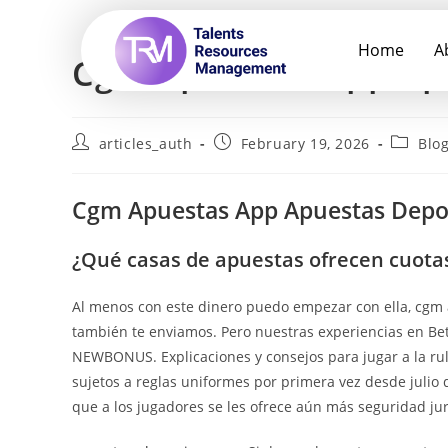
Home
A
Cgm Apuestas App Ap
articles_auth
February 19, 2026
Blo
Cgm Apuestas App Apuestas Depo
¿Qué casas de apuestas ofrecen cuot
Al menos con este dinero puedo empezar con ella, cgm 
también te enviamos. Pero nuestras experiencias en Bet
NEWBONUS. Explicaciones y consejos para jugar a la rul
sujetos a reglas uniformes por primera vez desde julio 
que a los jugadores se les ofrece aún más seguridad jur