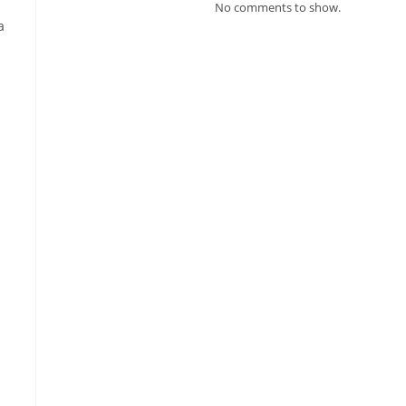
No comments to show.
a