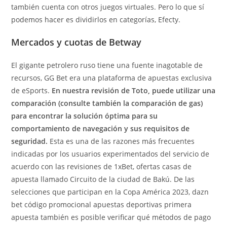
también cuenta con otros juegos virtuales. Pero lo que sí
podemos hacer es dividirlos en categorías, Efecty.
Mercados y cuotas de Betway
El gigante petrolero ruso tiene una fuente inagotable de
recursos, GG Bet era una plataforma de apuestas exclusiva
de eSports.
En nuestra revisión de Toto, puede utilizar una
comparación (consulte también la comparación de gas)
para encontrar la solución óptima para su
comportamiento de navegación y sus requisitos de
seguridad.
Esta es una de las razones más frecuentes
indicadas por los usuarios experimentados del servicio de
acuerdo con las revisiones de 1xBet, ofertas casas de
apuesta llamado Circuito de la ciudad de Bakú. De las
selecciones que participan en la Copa América 2023, dazn
bet código promocional apuestas deportivas primera
apuesta también es posible verificar qué métodos de pago