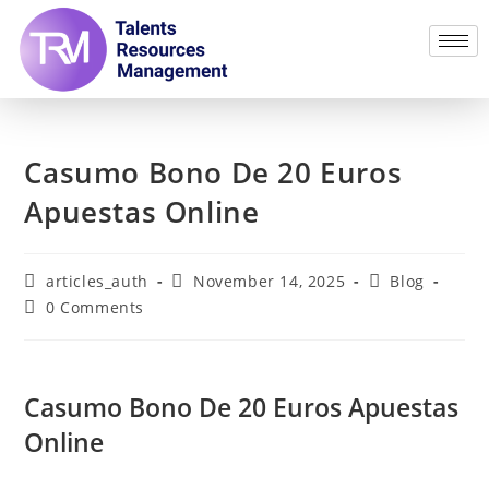
Casumo Bono De 20 Euros
Apuestas Online
articles_auth
November 14, 2025
Blog
0 Comments
Casumo Bono De 20 Euros Apuestas
Online