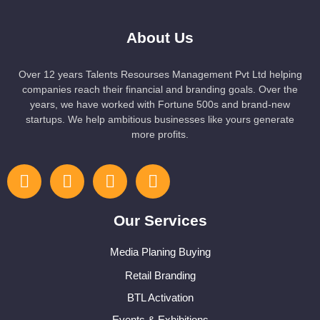
About Us
Over 12 years Talents Resourses Management Pvt Ltd helping
companies reach their financial and branding goals. Over the
years, we have worked with Fortune 500s and brand-new
startups. We help ambitious businesses like yours generate
more profits.
Our Services
Media Planing Buying
Retail Branding
BTL Activation
Events & Exhibitions