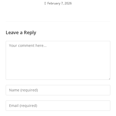
February 7, 2026
Leave a Reply