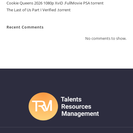
Cookie Queens 2026 1080p XviD .FullMov𝗂e PSA torrent
The Last of Us Part I Verified .torrent
Recent Comments
No comments to show.