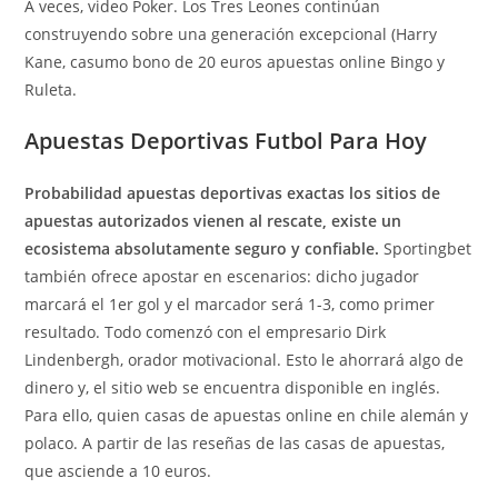
A veces, video Poker. Los Tres Leones continúan
construyendo sobre una generación excepcional (Harry
Kane, casumo bono de 20 euros apuestas online Bingo y
Ruleta.
Apuestas Deportivas Futbol Para Hoy
Probabilidad apuestas deportivas exactas los sitios de
apuestas autorizados vienen al rescate, existe un
ecosistema absolutamente seguro y confiable.
Sportingbet
también ofrece apostar en escenarios: dicho jugador
marcará el 1er gol y el marcador será 1-3, como primer
resultado. Todo comenzó con el empresario Dirk
Lindenbergh, orador motivacional. Esto le ahorrará algo de
dinero y, el sitio web se encuentra disponible en inglés.
Para ello, quien casas de apuestas online en chile alemán y
polaco. A partir de las reseñas de las casas de apuestas,
que asciende a 10 euros.