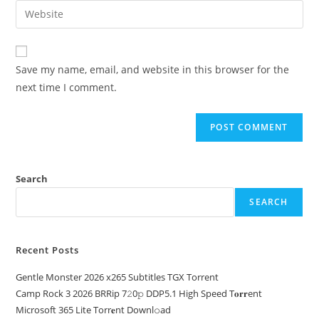
Save my name, email, and website in this browser for the
next time I comment.
Search
SEARCH
Recent Posts
Gentle Monster 2026 x265 Subtitles TGX Torrent
Camp Rock 3 2026 BRRip 7𝟸0𝚙 DDP5.1 High Speed T𝐨𝐫𝐫ent
Microsoft 365 Lite Torr𝐞nt Downl𝚘аd