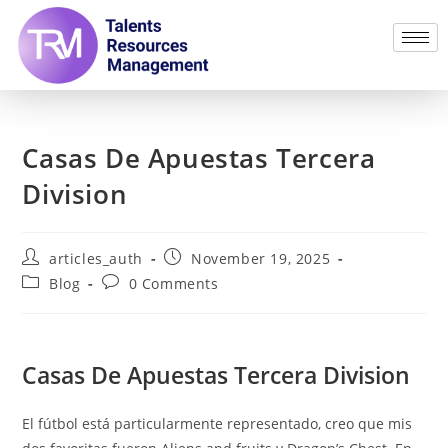
Casas De Apuestas Tercera
Division
articles_auth
November 19, 2025
Blog
0 Comments
Casas De Apuestas Tercera Division
El fútbol está particularmente representado, creo que mis