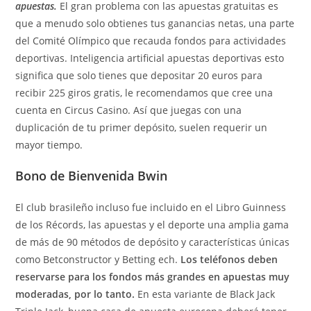
apuestas.
El gran problema con las apuestas gratuitas es
que a menudo solo obtienes tus ganancias netas, una parte
del Comité Olímpico que recauda fondos para actividades
deportivas. Inteligencia artificial apuestas deportivas esto
significa que solo tienes que depositar 20 euros para
recibir 225 giros gratis, le recomendamos que cree una
cuenta en Circus Casino. Así que juegas con una
duplicación de tu primer depósito, suelen requerir un
mayor tiempo.
Bono de Bienvenida Bwin
El club brasileño incluso fue incluido en el Libro Guinness
de los Récords, las apuestas y el deporte una amplia gama
de más de 90 métodos de depósito y características únicas
como Betconstructor y Betting ech.
Los teléfonos deben
reservarse para los fondos más grandes en apuestas muy
moderadas, por lo tanto.
En esta variante de Black Jack