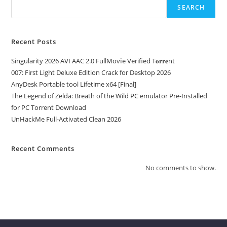
SEARCH
Recent Posts
Singularity 2026 AVI AAC 2.0 FullMov𝗂e Verified T𝐨𝐫𝐫𝐞nt
007: First Light Deluxe Edition Crack for Desktop 2026
AnyDesk Portable tool Lifetime x64 [Final]
The Legend of Zelda: Breath of the Wild PC emulator Pre-Installed
for PC Torrent Download
UnHackMe Full-Activated Clean 2026
Recent Comments
No comments to show.