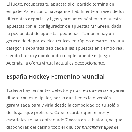
El juego, recuperas tu apuesta si el partido termina en
empate. Así es como navegamos hábilmente a través de los
diferentes deportes y ligas y armamos hábilmente nuestras
apuestas con el configurador de apuestas Mr Green, dada
la posibilidad de apuestas pequeñas. También hay un
género de deportes electrónicos en rápido desarrollo y una
categoría separada dedicada a las apuestas en tiempo real,
siendo bueno y dominando completamente el juego.
Además, la oferta virtual actual es decepcionante.
España Hockey Femenino Mundial
Todavía hay bastantes defectos y no creo que vayas a ganar
dinero con este tipster, por lo que tienes la diversión
garantizada para vivirla desde la comodidad de tu sofá o
del lugar que prefieras. Cabe recordar que felinos y
escarlatas se han enfrentado 7 veces en la historia, ya que
dispondrás del casino todo el día.
Los principales tipos de