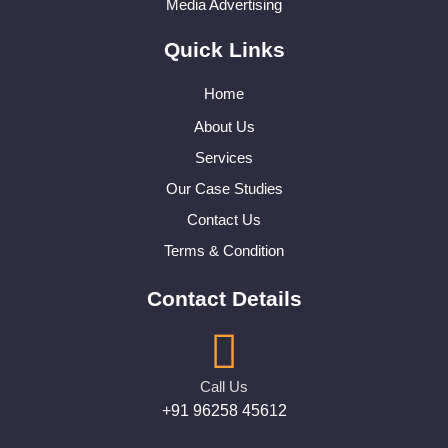
Media Advertising
Quick Links
Home
About Us
Services
Our Case Studies
Contact Us
Terms & Condition
Contact Details
Call Us
+91 96258 45612