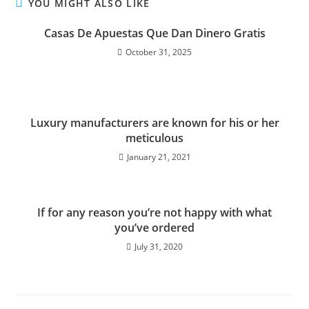
YOU MIGHT ALSO LIKE
Casas De Apuestas Que Dan Dinero Gratis
October 31, 2025
Luxury manufacturers are known for his or her
meticulous
January 21, 2021
If for any reason you’re not happy with what
you’ve ordered
July 31, 2020