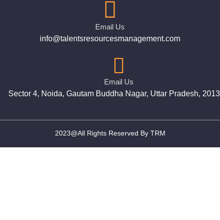
Email Us
info@talentsresourcesmanagement.com
Email Us
Sector 4, Noida, Gautam Buddha Nagar, Uttar Pradesh, 201
2023@All Rights Reserved By TRM