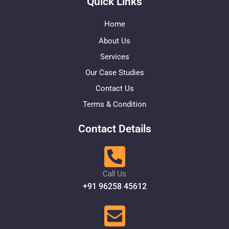
Quick Links
Home
About Us
Services
Our Case Studies
Contact Us
Terms & Condition
Contact Details
Call Us
+91 96258 45612