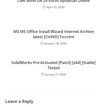
Cbet Bono De 20 Euros Apuestas Online
April 20, 2026
MS MS Office Install Wizard Internet Archive
latest [CtrlHD] To𝚛rent
January 18, 2026
SolidWorks Pre-Activated [Patch] [x64] [Stable]
Tested
January 5, 2026
Leave a Reply