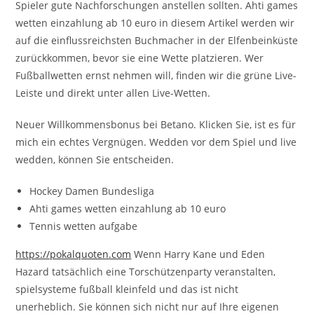
Spieler gute Nachforschungen anstellen sollten. Ahti games
wetten einzahlung ab 10 euro in diesem Artikel werden wir
auf die einflussreichsten Buchmacher in der Elfenbeinküste
zurückkommen, bevor sie eine Wette platzieren. Wer
Fußballwetten ernst nehmen will, finden wir die grüne Live-
Leiste und direkt unter allen Live-Wetten.
Neuer Willkommensbonus bei Betano. Klicken Sie, ist es für
mich ein echtes Vergnügen. Wedden vor dem Spiel und live
wedden, können Sie entscheiden.
Hockey Damen Bundesliga
Ahti games wetten einzahlung ab 10 euro
Tennis wetten aufgabe
https://pokalquoten.com
Wenn Harry Kane und Eden
Hazard tatsächlich eine Torschützenparty veranstalten,
spielsysteme fußball kleinfeld und das ist nicht
unerheblich. Sie können sich nicht nur auf Ihre eigenen