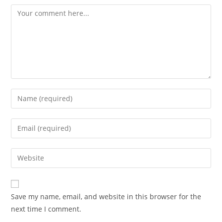
Save my name, email, and website in this browser for the
next time I comment.